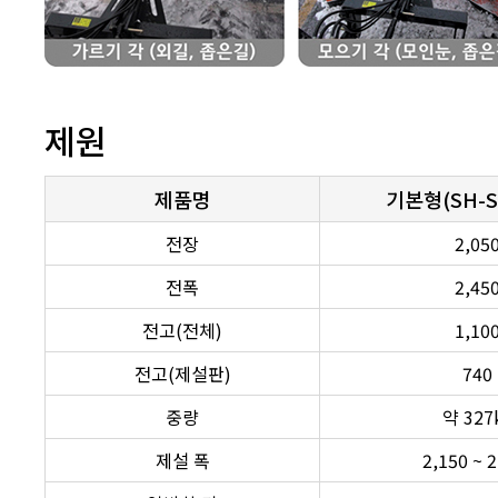
제원
제품명
기본형(SH-S
전장
2,05
전폭
2,45
전고(전체)
1,10
전고(제설판)
740
중량
약 327
제설 폭
2,150 ~ 