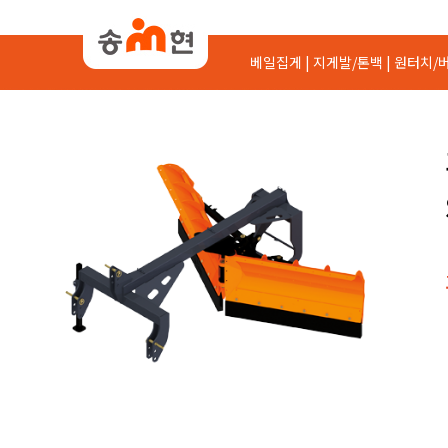
베일집게 |
지게발/톤백 |
원터치/버