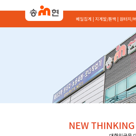
베일집게 |
지게발/톤백 |
원터치/버
NEW THINKING
대한민국을 