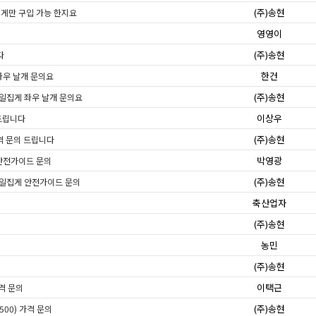
(주)송현
집게만 구입 가능 한지요
영영이
(주)송현
다
한건
 좌우 날개 문의요
(주)송현
용베일집게 좌우 날개 문의요
이상우
드립니다
(주)송현
격 문의 드립니다
박영광
 안전가이드 문의
(주)송현
용베일집게 안전가이드 문의
축산업자
(주)송현
농민
(주)송현
이택근
가격 문의
(주)송현
500) 가격 문의