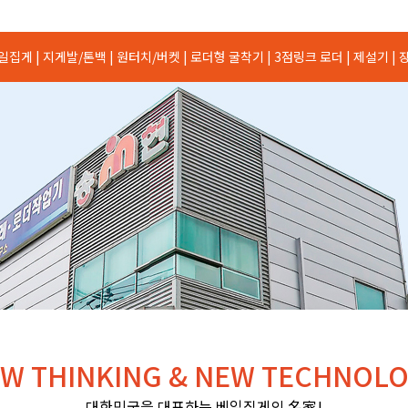
일집게 |
지게발/톤백 |
원터치/버켓 |
로더형 굴착기 |
3점링크 로더 |
제설기 |
장
W THINKING & NEW TECHNOL
대한민국을 대표하는 베일집게의 名家!