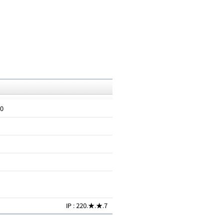
30
IP : 220.★.★.7