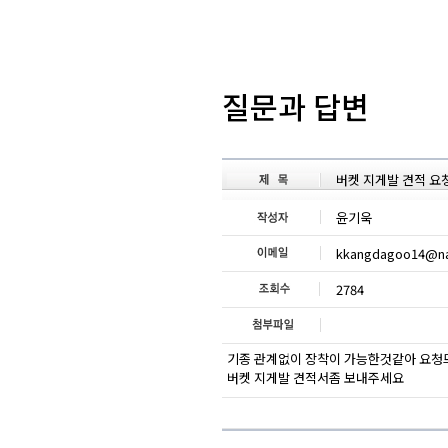
질문과 답변
버켓 지게발 견적 요
윤기욱
kkangdagoo14@na
2784
기종 관계없이 장착이 가능한것같아 요청
버켓 지게발 견적서좀 보내주세요