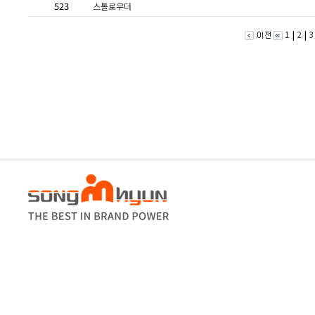
523
스톨로우더
|
|
1
2
3