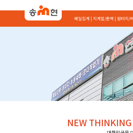
베일집게 |
지게발/톤백 |
원터치/버
NEW THINKING
대한민국을 